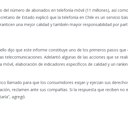
o del número de abonados en telefonía móvil (11 millones), así como
ecretario de Estado explicó que la telefonía en Chile es un servicio bá
ranticen una mejor calidad y también mayor responsabilidad por parte
Bello dijo que este informe constituye uno de los primeros pasos que
as telecomunicaciones. Adelantó algunas de las acciones que se realiz
ía móvil, elaboración de indicadores específicos de calidad y un rank
fático llamado para que los consumidores exijan y ejerzan sus derech
turación, reclamen ante sus compañías. Si la respuesta que reciben no e
taría”, agregó.