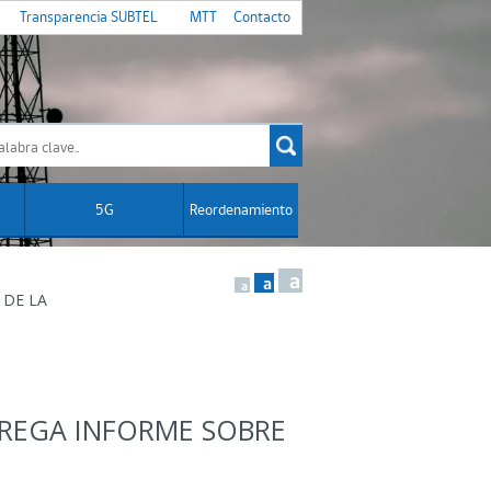
Transparencia SUBTEL
MTT
Contacto
5G
Reordenamiento
a
a
a
 DE LA
TREGA INFORME SOBRE