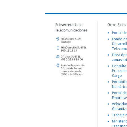
Subsecretaría de
Otros Sitios
Telecomunicaciones
Portal de
Fondo d
Desarroll
Telecomu
Fibra ópt
zonas ex
Consulta
Procedim
Cargo
Portabil
Numéric
Portal de
Empresa
Velocida
Garantiz
Trabaja 
Ministeri
Transpor