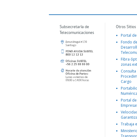
Subsecretaría de
Otros Sitios
Telecomunicaciones
Portal de
Fondo d
Desarroll
Telecomu
Fibra ópt
zonas ex
Consulta
Procedim
Cargo
Portabil
Numéric
Portal de
Empresa
Velocida
Garantiz
Trabaja 
Ministeri
Transpor