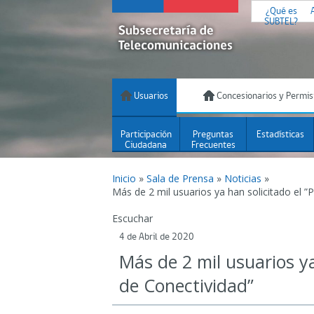
¿Qué es
SUBTEL?
Usuarios
Concesionarios y Permis
Participación
Preguntas
Estadísticas
Ciudadana
Frecuentes
Inicio
»
Sala de Prensa
»
Noticias
»
Más de 2 mil usuarios ya han solicitado el ”P
Escuchar
4 de Abril de 2020
Más de 2 mil usuarios ya
de Conectividad”