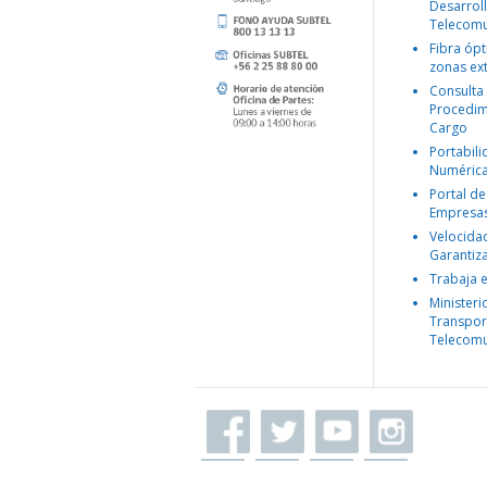
Desarroll
Telecomu
Fibra ópt
zonas ex
Consulta
Procedim
Cargo
Portabil
Numéric
Portal de
Empresa
Velocida
Garantiz
Trabaja 
Ministeri
Transpor
Telecomu