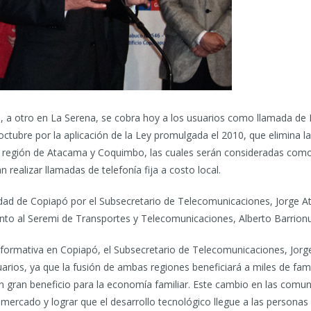
ó, a otro en La Serena, se cobra hoy a los usuarios como llamada de 
octubre por la aplicación de la Ley promulgada el 2010, que elimina l
la región de Atacama y Coquimbo, las cuales serán consideradas com
 realizar llamadas de telefonía fija a costo local.
udad de Copiapó por el Subsecretario de Telecomunicaciones, Jorge A
nto al Seremi de Transportes y Telecomunicaciones, Alberto Barrion
formativa en Copiapó, el Subsecretario de Telecomunicaciones, Jorge
uarios, ya que la fusión de ambas regiones beneficiará a miles de f
gran beneficio para la economía familiar. Este cambio en las comun
ercado y lograr que el desarrollo tecnológico llegue a las personas c