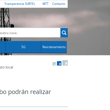
Transparencia SUBTEL
MTT
Contacto
5G
Reordenamiento
a
a
a
to local
bo podrán realizar