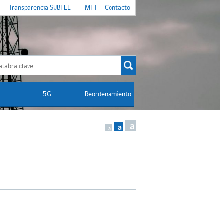
Transparencia SUBTEL
MTT
Contacto
5G
Reordenamiento
a
a
a