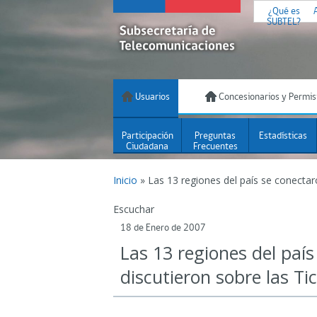
¿Qué es
SUBTEL?
Usuarios
Concesionarios y Permis
Participación
Preguntas
Estadísticas
Ciudadana
Frecuentes
Inicio
»
Las 13 regiones del país se conectaro
Escuchar
18 de Enero de 2007
Las 13 regiones del país
discutieron sobre las Ti