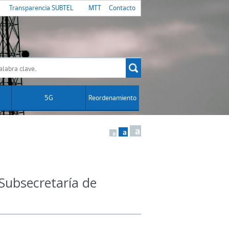
Transparencia SUBTEL
MTT
Contacto
5G
Reordenamiento
a
a
a
 Subsecretaría de