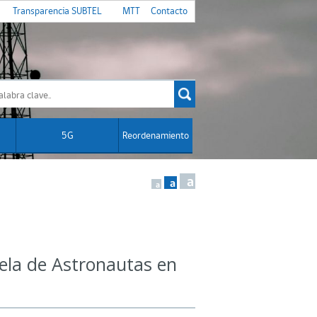
Transparencia SUBTEL
MTT
Contacto
5G
Reordenamiento
a
a
a
uela de Astronautas en