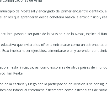
 de Comunicaciones de Alma.
municipio de Mostazal y encargado del primer encuentro científico, ex
, en los que aprenderán desde cohetería básica, ejercicio físico y real
octubre pasan a ser parte de la Mission X de la Nasa”, explica el func
educativo que invita a los niños a entrenarse como un astronauta, e
Esto implica hacer ejercicios, alimentarse bien y aprender conocimi
pado en esta iniciativa, así como escolares de otros países del mun
nico Tim Peake.
n de la escuela y luego con la participación en Mission X se consigue
a obesidad infantil al entrenarse físicamente como astronautas de misi