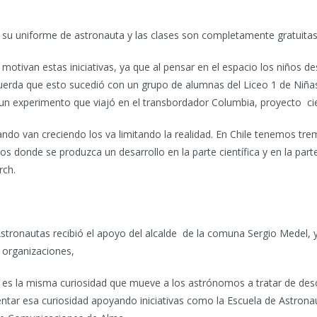
 su uniforme de astronauta y las clases son completamente gratuitas
 motivan estas iniciativas, ya que al pensar en el espacio los niños d
uerda que esto sucedió con un grupo de alumnas del Liceo 1 de Niñas 
un experimento que viajó en el transbordador Columbia, proyecto cien
ando van creciendo los va limitando la realidad. En Chile tenemos t
os donde se produzca un desarrollo en la parte científica y en la par
rch.
Astronautas recibió el apoyo del alcalde de la comuna Sergio Medel, y
 organizaciones,
, y es la misma curiosidad que mueve a los astrónomos a tratar de de
ar esa curiosidad apoyando iniciativas como la Escuela de Astronau