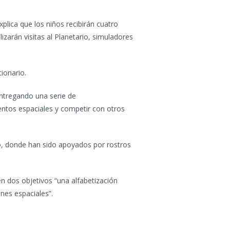
plica que los niños recibirán cuatro
izarán visitas al Planetario, simuladores
ionario.
ntregando una serie de
entos espaciales y competir con otros
do, donde han sido apoyados por rostros
n dos objetivos “una alfabetización
ones espaciales”.