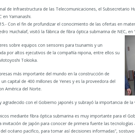
nal de Infraestructura de las Telecomunicaciones, el Subsecretario Hui
EC en Yamanashi.
5.- Con el fin de profundizar el conocimiento de las ofertas en mater
ro Huichalaf, visitó la fábrica de fibra óptica submarina de NEC, en
alleres sobre equipos con sensores para tsunamis y un
rada por altos ejecutivos de la compañía nipona, entre ellos su
 Motoyoshi Tokioka.
presas más importante del mundo en la construcción de
e un capital de 400 millones de Yenes y es la proveedora del
on América del Norte.
 agradecido con el Gobierno japonés y subrayó la importancia de la vi
nicos mediante fibra óptica submarina es muy importante para el Gobi
invitación de Japón para conocer de primera fuente las tecnologías a
 del océano pacifico, para tomar así decisiones informadas”, sostuvo 