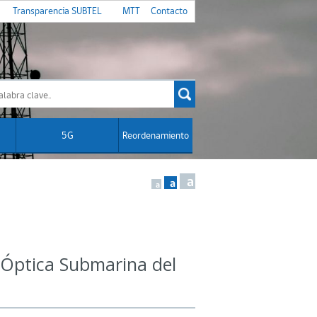
Transparencia SUBTEL
MTT
Contacto
5G
Reordenamiento
a
a
a
a Óptica Submarina del