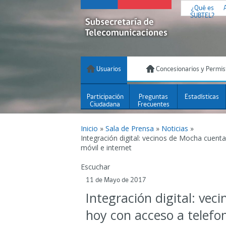
¿Qué es
SUBTEL?
Usuarios
Concesionarios y Permis
Participación
Preguntas
Estadísticas
Ciudadana
Frecuentes
Inicio
»
Sala de Prensa
»
Noticias
»
Integración digital: vecinos de Mocha cuent
móvil e internet
Escuchar
11 de Mayo de 2017
Integración digital: ve
hoy con acceso a telefon