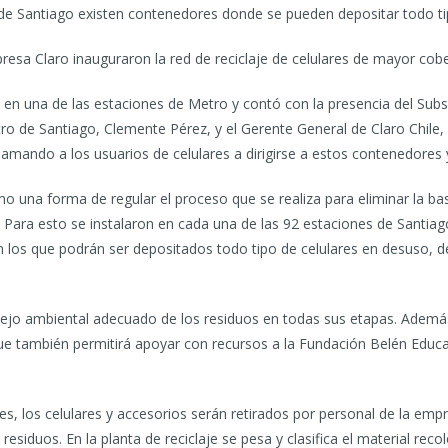
de Santiago existen contenedores donde se pueden depositar todo ti
sa Claro inauguraron la red de reciclaje de celulares de mayor cober
zó en una de las estaciones de Metro y contó con la presencia del Su
tro de Santiago, Clemente Pérez, y el Gerente General de Claro Chile, 
llamando a los usuarios de celulares a dirigirse a estos contenedores 
 una forma de regular el proceso que se realiza para eliminar la ba
Para esto se instalaron en cada una de las 92 estaciones de Santia
los que podrán ser depositados todo tipo de celulares en desuso, de
ejo ambiental adecuado de los residuos en todas sus etapas. Además, 
que también permitirá apoyar con recursos a la Fundación Belén Educ
 los celulares y accesorios serán retirados por personal de la empr
residuos. En la planta de reciclaje se pesa y clasifica el material rec