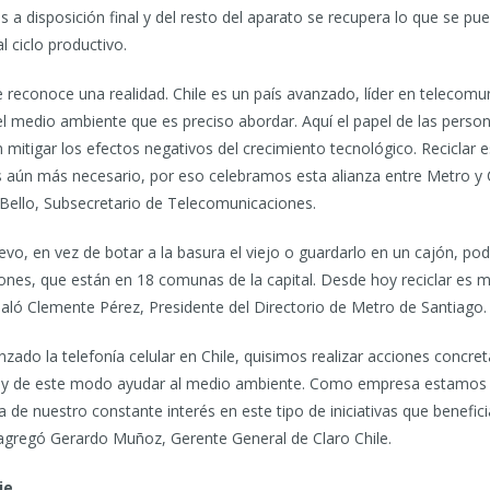
a disposición final y del resto del aparato se recupera lo que se pued
 ciclo productivo.
e reconoce una realidad. Chile es un país avanzado, líder en telecomu
l medio ambiente que es preciso abordar. Aquí el papel de las perso
 en mitigar los efectos negativos del crecimiento tecnológico. Reciclar
s aún más necesario, por eso celebramos esta alianza entre Metro y 
Bello, Subsecretario de Telecomunicaciones.
vo, en vez de botar a la basura el viejo o guardarlo en un cajón, po
nes, que están en 18 comunas de la capital. Desde hoy reciclar es má
aló Clemente Pérez, Presidente del Directorio de Metro de Santiago.
ado la telefonía celular en Chile, quisimos realizar acciones concret
a y de este modo ayudar al medio ambiente. Como empresa estamos co
 de nuestro constante interés en este tipo de iniciativas que benefic
, agregó Gerardo Muñoz, Gerente General de Claro Chile.
je