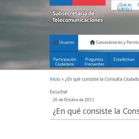
¿Qué es
SUBTEL?
Usuarios
Concesionarios y Permis
Participación
Preguntas
Estadísticas
Ciudadana
Frecuentes
Inicio
»
¿En qué consiste la Consulta Ciudad
Escuchar
26 de Octubre de 2011
¿En qué consiste la Con