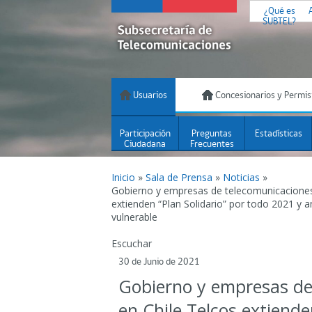
¿Qué es
SUBTEL?
Usuarios
Concesionarios y Permis
Participación
Preguntas
Estadísticas
Ciudadana
Frecuentes
Inicio
»
Sala de Prensa
»
Noticias
»
Gobierno y empresas de telecomunicaciones
extienden “Plan Solidario” por todo 2021 y 
vulnerable
Escuchar
30 de Junio de 2021
Gobierno y empresas de
en Chile Telcos extiende