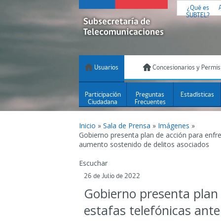
¿Qué es
SUBTEL?
Usuarios
Concesionarios y Permis
Participación
Preguntas
Estadísticas
Ciudadana
Frecuentes
Inicio
»
Sala de Prensa
»
Imágenes
»
Gobierno presenta plan de acción para enfre
aumento sostenido de delitos asociados
Escuchar
26 de Julio de 2022
Gobierno presenta plan 
estafas telefónicas ant