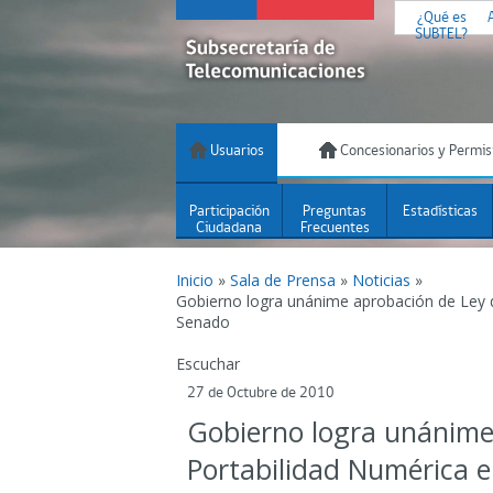
¿Qué es
SUBTEL?
Usuarios
Concesionarios y Permis
Participación
Preguntas
Estadísticas
Ciudadana
Frecuentes
Inicio
»
Sala de Prensa
»
Noticias
»
Gobierno logra unánime aprobación de Ley d
Senado
Escuchar
27 de Octubre de 2010
Gobierno logra unánime
Portabilidad Numérica e