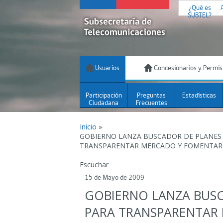
¿Qué es
SUBTEL?
Usuarios
Concesionarios y Permis
Participación
Preguntas
Estadísticas
Ciudadana
Frecuentes
Inicio
»
GOBIERNO LANZA BUSCADOR DE PLANES 
TRANSPARENTAR MERCADO Y FOMENTAR
Escuchar
15 de Mayo de 2009
GOBIERNO LANZA BUSC
PARA TRANSPARENTAR