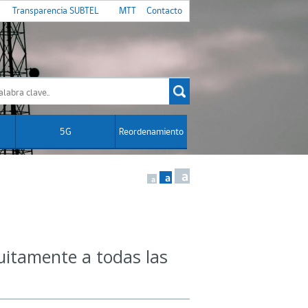
Transparencia SUBTEL
MTT
Contacto
5G
Reordenamiento
a
a
a
uitamente a todas las