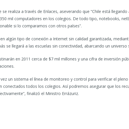
que se realiza a través de Enlaces, aseverando que “Chile está llegand
 350 mil computadores en los colegios. De todo tipo, notebooks, net
onable si lo comparamos con otros países”.
en algún tipo de conexión a Internet sin calidad garantizada, median
s se llegará a las escuelas sin conectividad, abarcando un universo 
tinarán en 2011 cerca de $7 mil millones y una cifra de inversión públ
aciones.
ez un sistema el línea de monitoreo y control para verificar el pleno 
n conectados todos los colegios. Así podremos asegurar que los recur
ectivamente”, finalizó el Ministro Errázuriz.