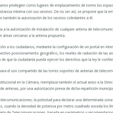
rios privilegien como lugares de emplazamiento de torres los espaci
istancia mínima con sus vecinos. De no ser así, se propone que la e
no también la autorización de los vecinos colindantes a él.
 a la autorización de instalación de cualquier antena de telecomuni
n áreas cercanas a la antena propuesta.
ón a los ciudadanos, mediante la configuración de un portal en Inter
pectivo posicionamiento geográfico, los niveles de radiación de las a
n de que la ciudadanía pueda ejercer los derechos que la ley le confier
 para el uso compartido de las torres soportes de antenas de telecom
nstitucional en la Cámara, reemplaza también el actual aviso a la Dire
 de antenas, por una autorización previa de dicha repartición municipa
 Telecomunicaciones, la potestad para declarar una determinada zon
s, cuando la densidad de potencia por metro cuadrado exceda los lím
taría de Telecomunicaciones, basada en parámetros y recomendacion