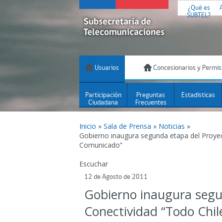
¿Qué es
SUBTEL?
Usuarios
Concesionarios y Permis
Participación
Preguntas
Estadísticas
Ciudadana
Frecuentes
Inicio
»
Sala de Prensa
»
Noticias
»
Gobierno inaugura segunda etapa del Proyec
Comunicado”
Escuchar
12 de Agosto de 2011
Gobierno inaugura segu
Conectividad “Todo Chi