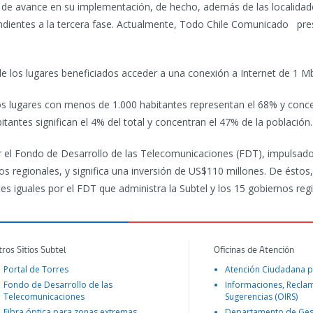
o de avance en su implementación, de hecho, además de las localidad
dientes a la tercera fase. Actualmente, Todo Chile Comunicado pre
s de los lugares beneficiados acceder a una conexión a Internet de 1 M
los lugares con menos de 1.000 habitantes representan el 68% y conce
tantes significan el 4% del total y concentran el 47% de la población.
r el Fondo de Desarrollo de las Telecomunicaciones (FDT), impulsado 
s regionales, y significa una inversión de US$110 millones. De éstos
es iguales por el FDT que administra la Subtel y los 15 gobiernos reg
tros Sitios Subtel
Oficinas de Atención
Portal de Torres
Atención Ciudadana p
Fondo de Desarrollo de las
Informaciones, Recla
Telecomunicaciones
Sugerencias (OIRS)
Fibra óptica para zonas extremas
Departamento de Ges