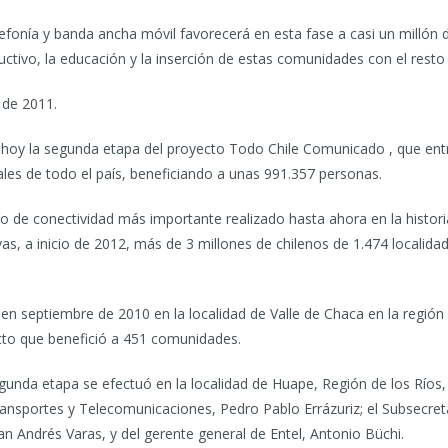
lefonía y banda ancha móvil favorecerá en esta fase a casi un millón 
ductivo, la educación y la inserción de estas comunidades con el resto
 de 2011.
n hoy la segunda etapa del proyecto Todo Chile Comunicado , que en
les de todo el país, beneficiando a unas 991.357 personas.
afío de conectividad más importante realizado hasta ahora en la histor
s, a inicio de 2012, más de 3 millones de chilenos de 1.474 localidad
 en septiembre de 2010 en la localidad de Valle de Chaca en la región
cto que benefició a 451 comunidades.
nda etapa se efectuó en la localidad de Huape, Región de los Ríos, u
ransportes y Telecomunicaciones, Pedro Pablo Errázuriz; el Subsecre
uan Andrés Varas, y del gerente general de Entel, Antonio Büchi.