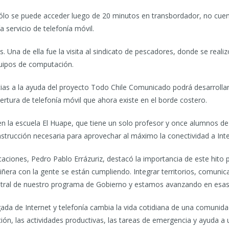
ólo se puede acceder luego de 20 minutos en transbordador, no cuent
 servicio de telefonía móvil.
. Una de ella fue la visita al sindicato de pescadores, donde se real
quipos de computación.
acias a la ayuda del proyecto Todo Chile Comunicado podrá desarroll
rtura de telefonía móvil que ahora existe en el borde costero.
n la escuela El Huape, que tiene un solo profesor y once alumnos de
nstrucción necesaria para aprovechar al máximo la conectividad a Int
caciones, Pedro Pablo Errázuriz, destacó la importancia de este hito
era con la gente se están cumpliendo. Integrar territorios, comunicar
entral de nuestro programa de Gobierno y estamos avanzando en esas
legada de Internet y telefonía cambia la vida cotidiana de una comuni
ón, las actividades productivas, las tareas de emergencia y ayuda a u