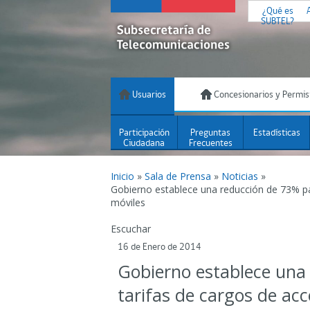
¿Qué es
SUBTEL?
Usuarios
Concesionarios y Permis
Participación
Preguntas
Estadísticas
Ciudadana
Frecuentes
Inicio
»
Sala de Prensa
»
Noticias
»
Gobierno establece una reducción de 73% pa
móviles
Escuchar
16 de Enero de 2014
Gobierno establece una 
tarifas de cargos de ac