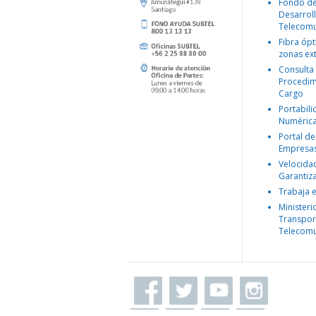
Fondo d
Desarroll
Telecomu
Fibra ópt
zonas ex
Consulta
Procedim
Cargo
Portabil
Numéric
Portal de
Empresa
Velocida
Garantiz
Trabaja 
Ministeri
Transpor
Telecomu