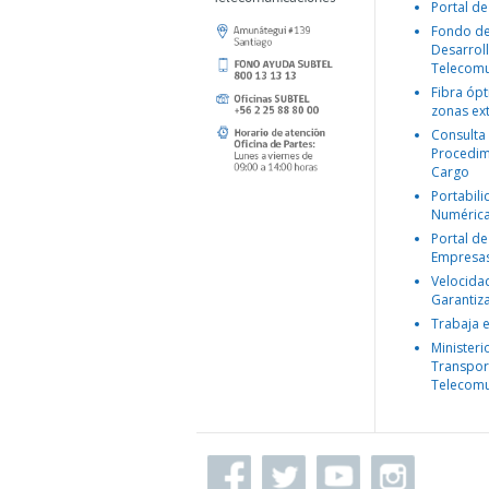
Portal de
Fondo d
Desarroll
Telecomu
Fibra ópt
zonas ex
Consulta
Procedim
Cargo
Portabil
Numéric
Portal de
Empresa
Velocida
Garantiz
Trabaja 
Ministeri
Transpor
Telecomu