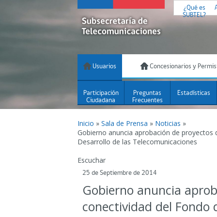
¿Qué es
SUBTEL?
Usuarios
Concesionarios y Permis
Participación
Preguntas
Estadísticas
Ciudadana
Frecuentes
Inicio
»
Sala de Prensa
»
Noticias
»
Gobierno anuncia aprobación de proyectos 
Desarrollo de las Telecomunicaciones
Escuchar
25 de Septiembre de 2014
Gobierno anuncia aprob
conectividad del Fondo d