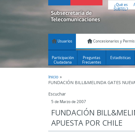
¿Qué es
SUBTEL?
Usuarios
Concesionarios y Permis
Participación
Preguntas
Estadísticas
Ciudadana
Frecuentes
Inicio
»
FUNDACIÓN BILL&MELINDA GATES NUEVA
Escuchar
5 de Marzo de 2007
FUNDACIÓN BILL&MEL
APUESTA POR CHILE