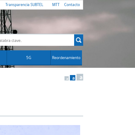
Transparencia SUBTEL
MTT
Contacto
5G
Reordenamiento
a
a
a