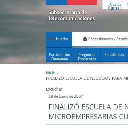
¿Qué es
SUBTEL?
Usuarios
Concesionarios y Permis
Participación
Preguntas
Estadísticas
Ciudadana
Frecuentes
Inicio
»
FINALIZÓ ESCUELA DE NEGOCIOS PARA M
Escuchar
18 de Enero de 2007
FINALIZÓ ESCUELA DE
MICROEMPRESARIAS C