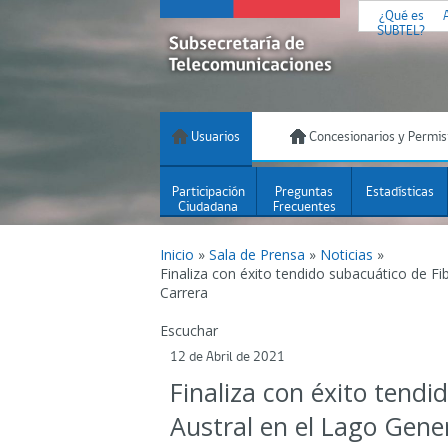
¿Qué es
SUBTEL?
Usuarios
Concesionarios y Permis
Participación
Preguntas
Estadísticas
Ciudadana
Frecuentes
Inicio
»
Sala de Prensa
»
Noticias
»
Finaliza con éxito tendido subacuático de Fi
Carrera
Escuchar
12 de Abril de 2021
Finaliza con éxito tendi
Austral en el Lago Gene