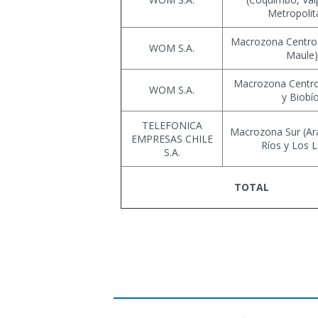
Metropolit
Macrozona Centro 
WOM S.A.
Maule)
Macrozona Centro
WOM S.A.
y Biobí
TELEFONICA
Macrozona Sur (Ar
EMPRESAS CHILE
Ríos y Los 
S.A.
TOTAL