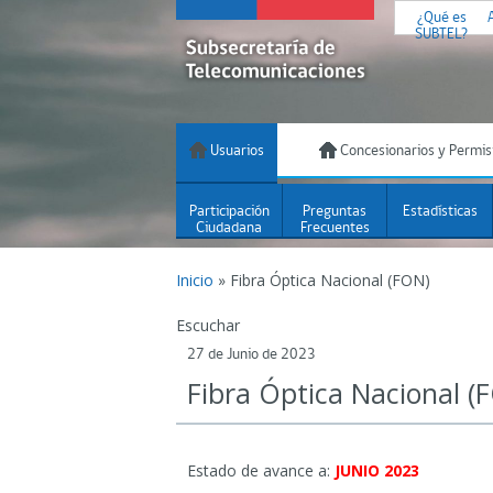
¿Qué es
SUBTEL?
Usuarios
Concesionarios y Permis
Participación
Preguntas
Estadísticas
Ciudadana
Frecuentes
Inicio
»
Fibra Óptica Nacional (FON)
Escuchar
27 de Junio de 2023
Fibra Óptica Nacional (
Estado de avance a:
JUNIO 2023