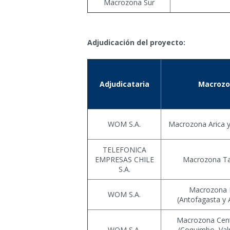
Macrozona Sur
Adjudicación del proyecto:
Adjudicataria
Macrozo
WOM S.A.
Macrozona Arica y
TELEFONICA
EMPRESAS CHILE
Macrozona T
S.A.
Macrozona 
WOM S.A.
(Antofagasta y
Macrozona Cent
WOM S.A.
(Coquimbo, Val