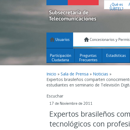
¿Qué es
SUBTEL?
Usuarios
Concesionarios y Permis
Participación
Preguntas
Estadísticas
Ciudadana
Frecuentes
Inicio
»
Sala de Prensa
»
Noticias
»
Expertos brasileños comparten conocimiento
estudiantes en seminario de Televisión Dig
Escuchar
17 de Noviembre de 2011
Expertos brasileños co
tecnológicos con profes