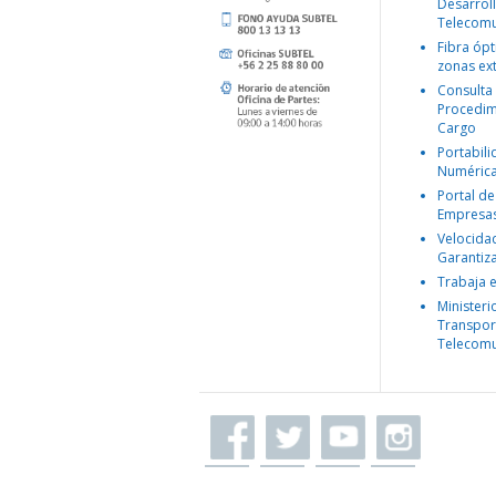
Desarroll
Telecomu
Fibra ópt
zonas ex
Consulta
Procedim
Cargo
Portabil
Numéric
Portal de
Empresa
Velocida
Garantiz
Trabaja 
Ministeri
Transpor
Telecomu