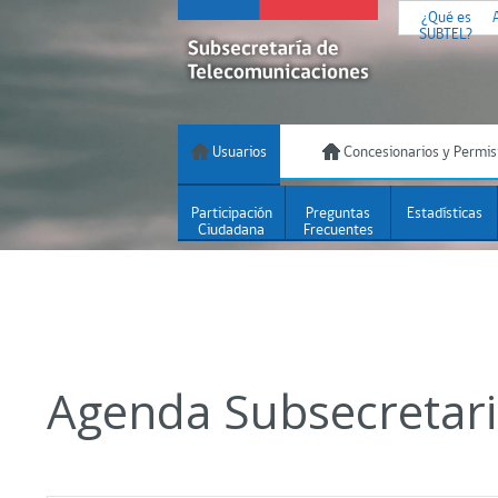
¿Qué es
SUBTEL?
Usuarios
Concesionarios y Permis
Participación
Preguntas
Estadísticas
Ciudadana
Frecuentes
Agenda Subsecretar