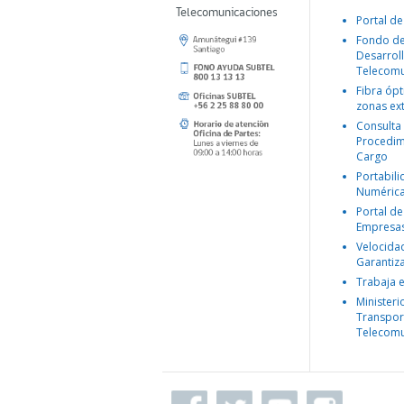
Telecomunicaciones
Portal de
Fondo d
Desarroll
Telecomu
Fibra ópt
zonas ex
Consulta
Procedim
Cargo
Portabil
Numéric
Portal de
Empresa
Velocida
Garantiz
Trabaja 
Ministeri
Transpor
Telecomu