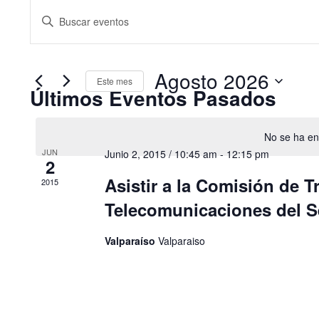
Navegación
Introduce
la
palabra
de
clave.
Busca
Agosto 2026
búsqueda
Este mes
Eventos
Últimos Eventos Pasados
Calendario
para
Seleccionar
la
y
fecha.
palabra
de
clave.
No se ha en
vistas
JUN
Junio 2, 2015 / 10:45 am
-
12:15 pm
Eventos
2
Asistir a la Comisión de T
de
2015
Telecomunicaciones del 
Eventos
Valparaíso
Valparaiso