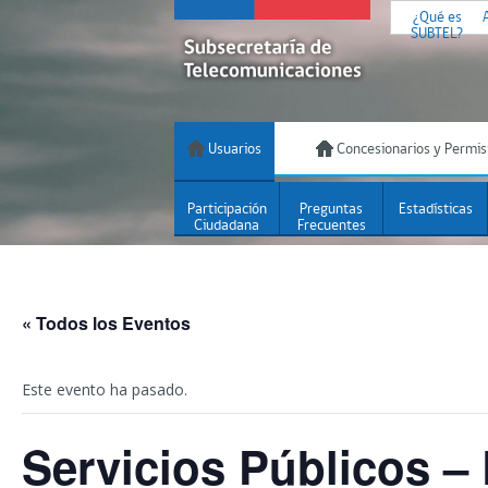
¿Qué es
SUBTEL?
Usuarios
Concesionarios y Permis
Participación
Preguntas
Estadísticas
Ciudadana
Frecuentes
« Todos los Eventos
Este evento ha pasado.
Servicios Públicos – 