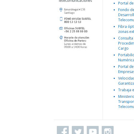
Telecomunicaciones
Portal de
Fondo d
Desarroll
Telecomu
Fibra ópt
zonas ex
Consulta
Procedim
Cargo
Portabil
Numéric
Portal de
Empresa
Velocida
Garantiz
Trabaja 
Ministeri
Transpor
Telecomu