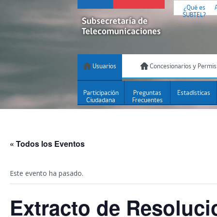
¿Qué es
SUBTEL?
Usuarios
Concesionarios y Permis
Participación
Preguntas
Estadísticas
Ciudadana
Frecuentes
« Todos los Eventos
Este evento ha pasado.
Extracto de Resoluci