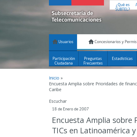
¿Qué es
SUBTEL?
Usuarios
Concesionarios y Permis
Participación
Preguntas
Estadísticas
Ciudadana
Frecuentes
Inicio
»
Encuesta Amplia sobre Prioridades de finan
Caribe
Escuchar
18 de Enero de 2007
Encuesta Amplia sobre P
TICs en Latinoamérica y