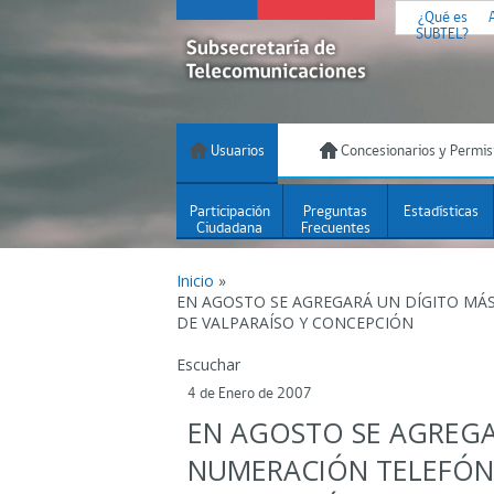
¿Qué es
SUBTEL?
Usuarios
Concesionarios y Permis
Participación
Preguntas
Estadísticas
Ciudadana
Frecuentes
Inicio
»
EN AGOSTO SE AGREGARÁ UN DÍGITO MÁ
DE VALPARAÍSO Y CONCEPCIÓN
Escuchar
4 de Enero de 2007
EN AGOSTO SE AGREGA
NUMERACIÓN TELEFÓNI