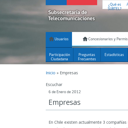
¿Qué es
SUBTEL?
Usuarios
Concesionarios y Permis
Participación
Preguntas
Estadísticas
Ciudadana
Frecuentes
Inicio
»
Empresas
Escuchar
6 de Enero de 2012
Empresas
En Chile existen actualmente 3 compañías 