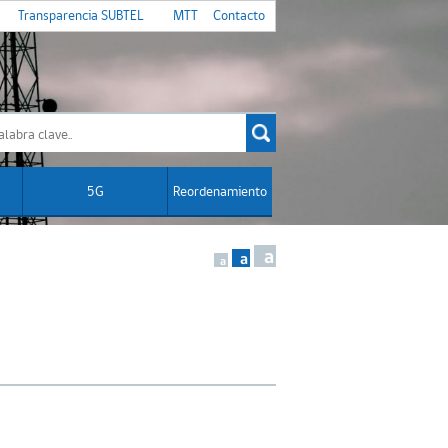
Transparencia SUBTEL
MTT
Contacto
5G
Reordenamiento
a
a
a