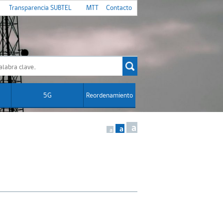
Transparencia SUBTEL
MTT
Contacto
5G
Reordenamiento
a
a
a