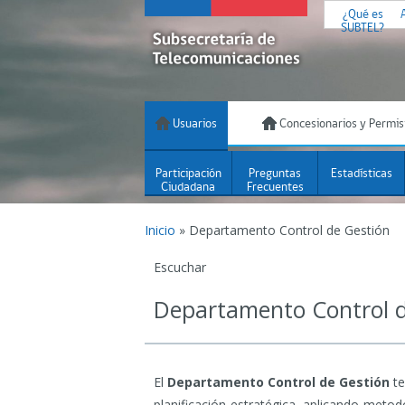
¿Qué es
SUBTEL?
Usuarios
Concesionarios y Permis
Participación
Preguntas
Estadísticas
Ciudadana
Frecuentes
Inicio
»
Departamento Control de Gestión
Escuchar
Departamento Control d
El
Departamento Control de Gestión
te
planificación estratégica, aplicando metod