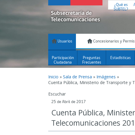
¿Qué es
SUBTEL?
Usuarios
Concesionarios y Permis
Participación
Preguntas
Estadísticas
Ciudadana
Frecuentes
Inicio
»
Sala de Prensa
»
Imágenes
»
Cuenta Pública, Ministerio de Transporte y
Escuchar
25 de Abril de 2017
Cuenta Pública, Ministe
Telecomunicaciones 20