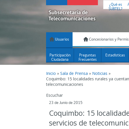
¿Qué es
SUBTEL?
Usuarios
Concesionarios y Permis
Participación
Preguntas
Estadísticas
Ciudadana
Frecuentes
Inicio
»
Sala de Prensa
»
Noticias
»
Coquimbo: 15 localidades rurales ya cuentan
telecomunicaciones
Escuchar
23 de Junio de 2015
Coquimbo: 15 localidade
servicios de telecomuni