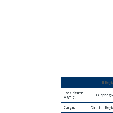
II Regi
Presidente
Luis Capriogli
MRTIC:
Cargo:
Director Regi