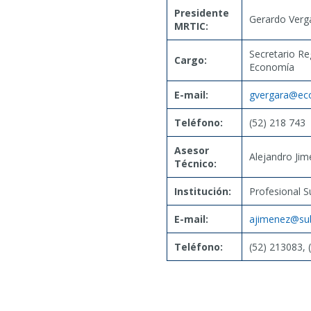
Presidente
Gerardo Verg
MRTIC:
Secretario Reg
Cargo:
Economía
E-mail:
gvergara@eco
Teléfono:
(52) 218 743
Asesor
Alejandro Ji
Técnico:
Institución:
Profesional S
E-mail:
ajimenez@sub
Teléfono:
(52) 213083, 