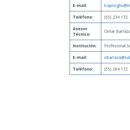
E-mail:
lcaprioglio@in
Teléfono:
(55) 234 172
Asesor
Omar Barraz
Técnico:
Institución:
Profesional S
E-mail:
obarraza@subt
Teléfono:
(55) 264 172