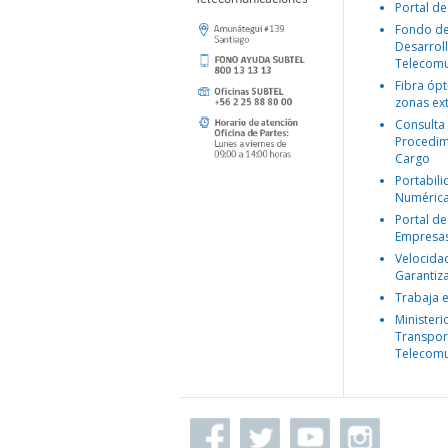
Portal de
Fondo d
Desarroll
Telecomu
Fibra ópt
zonas ex
Consulta
Procedim
Cargo
Portabil
Numéric
Portal de
Empresa
Velocida
Garantiz
Trabaja 
Ministeri
Transpor
Telecomu