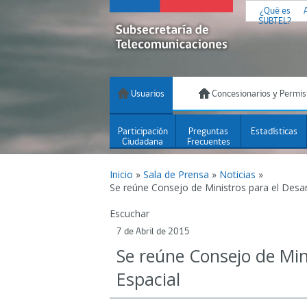
¿Qué es
SUBTEL?
Usuarios
Concesionarios y Permis
Participación
Preguntas
Estadísticas
Ciudadana
Frecuentes
Inicio
»
Sala de Prensa
»
Noticias
»
Se reúne Consejo de Ministros para el Desar
Escuchar
7 de Abril de 2015
Se reúne Consejo de Mini
Espacial