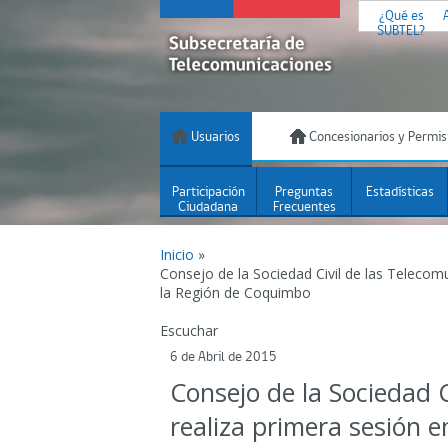
¿Qué es
SUBTEL?
Usuarios
Concesionarios y Permis
Participación
Preguntas
Estadísticas
Ciudadana
Frecuentes
Inicio
»
Consejo de la Sociedad Civil de las Telecom
la Región de Coquimbo
Escuchar
6 de Abril de 2015
Consejo de la Sociedad C
realiza primera sesión 