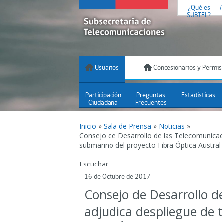
¿Qué es
SUBTEL?
Usuarios
Concesionarios y Permis
Participación
Preguntas
Estadísticas
Ciudadana
Frecuentes
Inicio
»
Sala de Prensa
»
Noticias
»
Consejo de Desarrollo de las Telecomunicac
submarino del proyecto Fibra Óptica Austral
Escuchar
16 de Octubre de 2017
Consejo de Desarrollo d
adjudica despliegue de