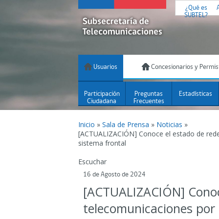
¿Qué es
SUBTEL?
Usuarios
Concesionarios y Permis
Participación
Preguntas
Estadísticas
Ciudadana
Frecuentes
Inicio
»
Sala de Prensa
»
Noticias
»
[ACTUALIZACIÓN] Conoce el estado de rede
sistema frontal
Escuchar
16 de Agosto de 2024
[ACTUALIZACIÓN] Conoce
telecomunicaciones por 