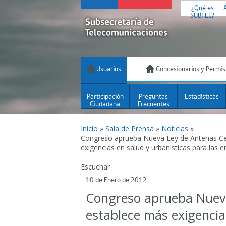
¿Qué es
SUBTEL?
Usuarios
Concesionarios y Permis
Participación
Preguntas
Estadísticas
Ciudadana
Frecuentes
Inicio
»
Sala de Prensa
»
Noticias
»
Congreso aprueba Nueva Ley de Antenas Ce
exigencias en salud y urbanísticas para las 
Escuchar
10 de Enero de 2012
Congreso aprueba Nueva
establece más exigencia