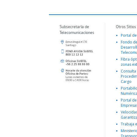
Subsecretaría de
Otros Sitios
Telecomunicaciones
Portal de
Fondo d
Desarroll
Telecomu
Fibra ópt
zonas ex
Consulta
Procedim
Cargo
Portabil
Numéric
Portal de
Empresa
Velocida
Garantiz
Trabaja 
Ministeri
Transpor