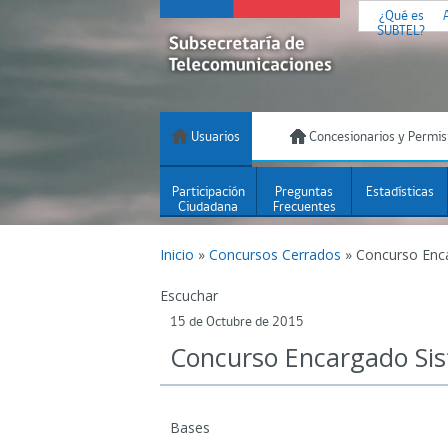
¿Qué es
SUBTEL?
Usuarios
Concesionarios y Permis
Participación
Preguntas
Estadísticas
Ciudadana
Frecuentes
Inicio
»
Concursos Cerrados
»
Concurso Enc
Escuchar
15 de Octubre de 2015
Concurso Encargado Si
Bases